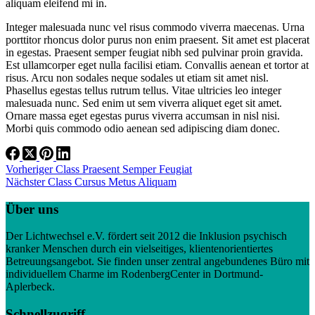
aliquam eleifend mi in.
Integer malesuada nunc vel risus commodo viverra maecenas. Urna
porttitor rhoncus dolor purus non enim praesent. Sit amet est placerat
in egestas. Praesent semper feugiat nibh sed pulvinar proin gravida.
Est ullamcorper eget nulla facilisi etiam. Convallis aenean et tortor at
risus. Arcu non sodales neque sodales ut etiam sit amet nisl.
Phasellus egestas tellus rutrum tellus. Vitae ultricies leo integer
malesuada nunc. Sed enim ut sem viverra aliquet eget sit amet.
Ornare massa eget egestas purus viverra accumsan in nisl nisi.
Morbi quis commodo odio aenean sed adipiscing diam donec.
Vorheriger
Class
Praesent Semper Feugiat
Nächster
Class
Cursus Metus Aliquam
Über uns
Der Lichtwechsel e.V. fördert seit 2012 die Inklusion psychisch
kranker Menschen durch ein vielseitiges, klientenorientiertes
Betreuungsangebot. Sie finden unser zentral angebundenes Büro mit
individuellem Charme im RodenbergCenter in Dortmund-
Aplerbeck.
Schnellzugriff