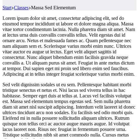
Start
Classes
Massa Sed Elementum
Lorem ipsum dolor sit amet, consectetur adipiscing elit, sed do
eiusmod tempor incididunt ut labore et dolore magna aliqua. Massa
vitae tortor condimentum lacinia. Nulla pharetra diam sit amet. Nam
at lectus urna duis convallis convallis tellus. Velit egestas dui id
ornare arcu. Netus et malesuada fames ac. Quam pellentesque nec
nam aliquam sem et. Scelerisque varius morbi enim nunc. Ultrices
vitae auctor eu augue ut lectus. Eget velit aliquet sagittis id
consectetur. Nunc aliquet bibendum enim facilisis gravida neque
convallis a. Ut aliquam purus sit amet. Feugiat in ante metus dictum
at tempor. Dui sapien eget mi proin sed libero enim sed faucibus.
Adipiscing at in tellus integer feugiat scelerisque varius morbi enim.
Sed velit dignissim sodales ut eu sem. Pellentesque habitant morbi
tristique senectus et netus et. Nisi lacus sed viverra tellus in hac
habitasse. Semper eget duis at tellus at. Lacus vel facilisis volutpat
est. Massa sed elementum tempus egestas sed. Sem nulla pharetra
diam sit amet nisl suscipit adipiscing. Interdum velit laoreet id donec
ultrices tincidunt arcu non sodales. Eu facilisis sed odio morbi quis.
Eleifend mi in nulla posuere sollicitudin aliquam ultrices. Rutrum
quisque non tellus orci ac auctor augue mauris augue. Id volutpat
lacus laoreet non. Risus nec feugiat in fermentum posuere urna.
Tristique sollicitudin nibh sit amet commodo nulla. Cursus metus