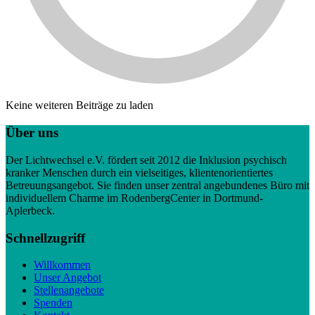
Keine weiteren Beiträge zu laden
Über uns
Der Lichtwechsel e.V. fördert seit 2012 die Inklusion psychisch
kranker Menschen durch ein vielseitiges, klientenorientiertes
Betreuungsangebot. Sie finden unser zentral angebundenes Büro mit
individuellem Charme im RodenbergCenter in Dortmund-
Aplerbeck.
Schnellzugriff
Willkommen
Unser Angebot
Stellenangebote
Spenden