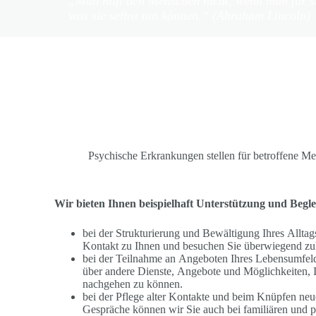
„Man hilft den Menschen nicht, wenn man für si
was sie selbst tun können.“
(Abraham Lincoln)
Psychische Erkrankungen stellen für betroffene Me
Wir bieten Ihnen beispielhaft Unterstützung und Begl
bei der Strukturierung und Bewältigung Ihres Alltag
Kontakt zu Ihnen und besuchen Sie überwiegend zu
bei der Teilnahme an Angeboten Ihres Lebensumfeld
über andere Dienste, Angebote und Möglichkeiten, I
nachgehen zu können.
bei der Pflege alter Kontakte und beim Knüpfen neu
Gespräche können wir Sie auch bei familiären und p