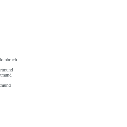
-Hombruch
ortmund
rtmund
rtmund