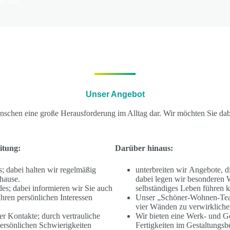
e tut,
Unser Angebot
nschen eine große Herausforderung im Alltag dar. Wir möchten Sie dabe
eitung:
Darüber hinaus:
s; dabei halten wir regelmäßig
unterbreiten wir Angebote, di
hause.
dabei legen wir besonderen We
es; dabei informieren wir Sie auch
selbständiges Leben führen 
hren persönlichen Interessen
Unser „Schöner-Wohnen-Team“
vier Wänden zu verwirkliche
er Kontakte; durch vertrauliche
Wir bieten eine Werk- und Ge
ersönlichen Schwierigkeiten
Fertigkeiten im Gestaltungsb