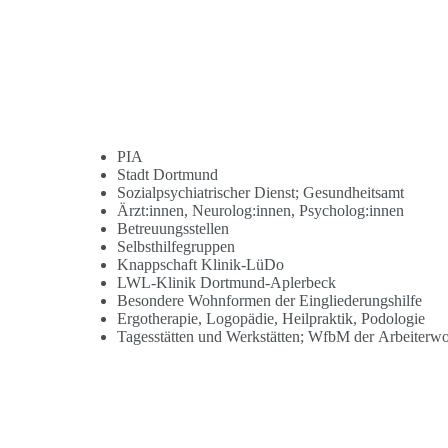
PIA
Stadt Dortmund
Sozialpsychiatrischer Dienst; Gesundheitsamt
Ärzt:innen, Neurolog:innen, Psycholog:innen
Betreuungsstellen
Selbsthilfegruppen
Knappschaft Klinik-LüDo
LWL-Klinik Dortmund-Aplerbeck
Besondere Wohnformen der Eingliederungshilfe
Ergotherapie, Logopädie, Heilpraktik, Podologie
Tagesstätten und Werkstätten; WfbM der Arbeiterwo